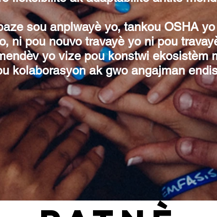
baze sou anplwayè yo, tankou OSHA yo 
 ni pou nouvo travayè yo ni pou travayè 
endèv yo vize pou konstwi ekosistèm m
ou kolaborasyon ak gwo angajman endist