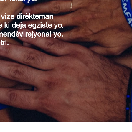
vize dirèkteman
ki deja egziste yo.
endèv rejyonal yo,
ri.