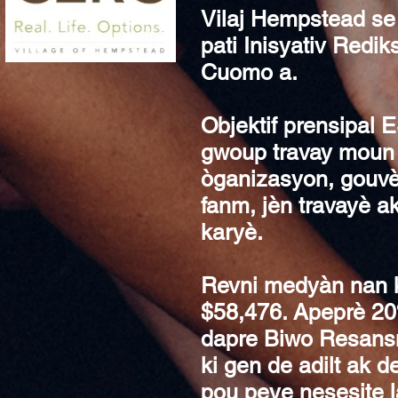
Vilaj Hempstead se
pati Inisyativ Red
Cuomo a.
Objektif prensipal
gwoup travay moun k
òganizasyon, gouvènm
fanm, jèn travayè a
karyè.
Revni medyàn nan k
$58,476. Apeprè 20%
dapre Biwo Resans
ki gen de adilt ak
pou peye nesesite l