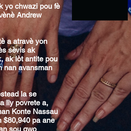
k yo chwazi pou fè
uvènè Andrew
è a atravè yon
ès sèvis ak
 ak lòt antite pou
tan nan avansman
stead la se
 liy povrete a,
nan Konte Nassau
n $80,940 pa ane
san sou gwo