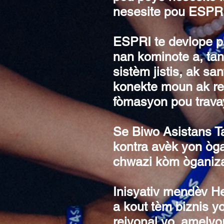
nesesite pou ESPRI
ESPRI te devlope p
nan kominote a, ta
sistèm jistis, ak s
konekte moun ak re
fòmasyon pou travay
Se Biwo Asistans T
kontra avèk yon òga
chwazi kòm òganizas
Inisyativ mendèv H
a kout tèm biznis y
rejyonal yo, amelyor