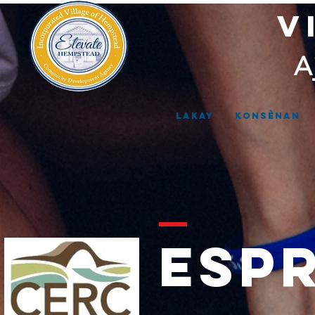
V
A
Lakay
Konsènan
ESPR