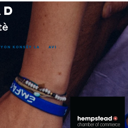
ad
tè
nyon Konsèy la
Avi