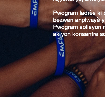
Pwogram ladrès ki 
bezwen anplwayè yo,
Pwogram solisyon m
ak yon konsantre s