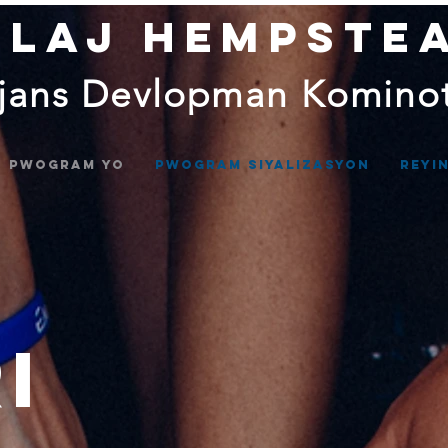
ilaj Hempste
jans Devlopman Komino
Pwogram yo
Pwogram siyalizasyon
Reyi
I