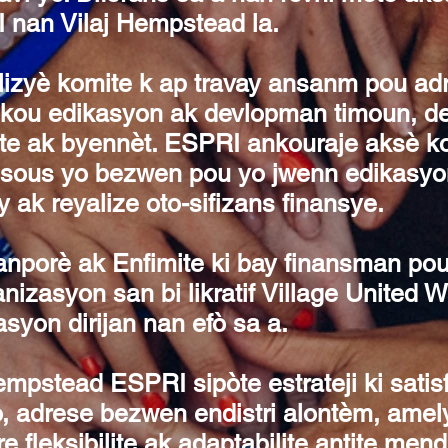
 nan Vilaj Hempstead la.
lizyè komite k ap travay ansanm pou ad
nkou edikasyon ak devlopman timoun, 
ante ak byennèt. ESPRI ankouraje aksè k
sous yo bezwen pou yo jwenn edikasyon
 ak reyalize oto-sifizans finansye.
anporè ak Enfimite ki bay finansman po
nizasyon san bi likratif Village United W
yon dirijan nan efò sa a.
empstead ESPRI sipòte estrateji ki sat
o, adrese bezwen endistri alontèm, amely
e fleksibilite ak adaptabilite antite mend