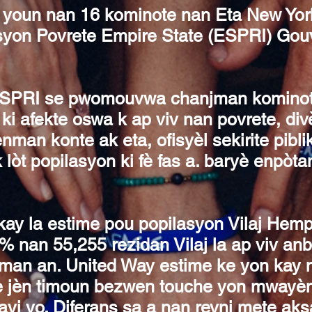
 youn nan 16 kominote nan Eta New Yor
iksyon Povrete Empire State (ESPRI) Go
 ESPRI se pwomouvwa chanjman kominot
i afekte oswa k ap viv nan povrete, div
an konte ak eta, ofisyèl sekirite piblik,
k lòt popilasyon ki fè fas a. baryè enpò
ay la estime pou popilasyon Vilaj Hemp
 nan 55,255 rezidan Vilaj la ap viv anba
man an. United Way estime ke yon kay 
 de jèn timoun bezwen touche yon mwayè
avi yo. Diferans sa a nan revni mete ak