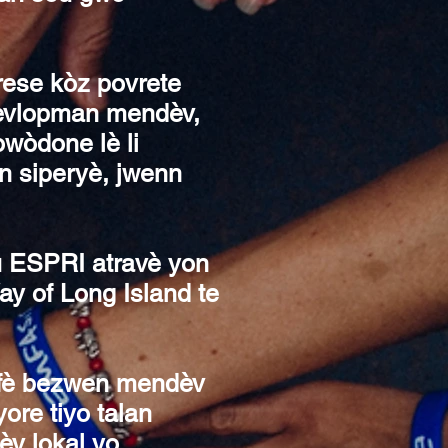
rese kòz povrete
devlopman mendèv,
owòdone lè li
 siperyè, jwenn
u ESPRI atravè yon
ay of Long Island te
isfè bezwen mendèv
ore tiyo talan
èv lokal yo.