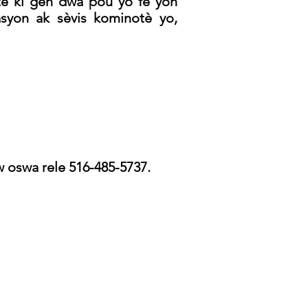
e ki gen dwa pou yo fè yon
syon ak sèvis kominotè yo,
 oswa rele 516-485-5737.