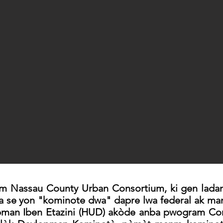
Nassau County Urban Consortium, ki gen ladann vil
 se yon "kominote dwa" dapre lwa federal ak manm
man Iben Etazini (HUD) akòde anba pwogram C