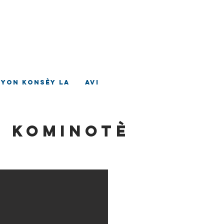
ad
tè
nyon Konsèy la
Avi
n Kominotè