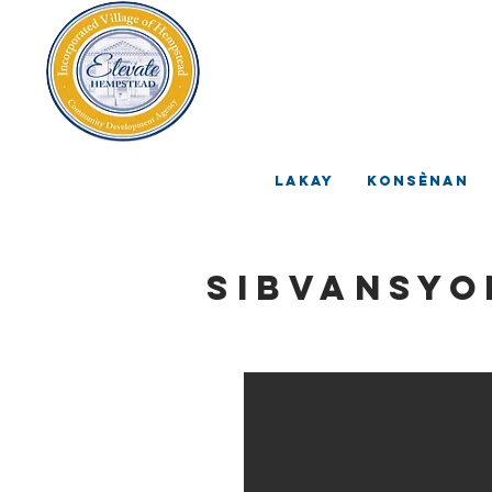
V
A
Lakay
Konsènan
Sibvansyo