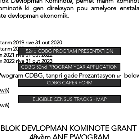
Blòk Devlopman Kominotè, pèmèt manm kominot
ominotè ki gen direksyon pou amelyore enstala
ante devlopman ekonomik.
anm 2019 rive 31 out 2020
anm 2020 rive 31 out 2021
52nd CDBG PROGRAM PRESENTATION
2021 rive 31 out 2022
2022 rive 31 out 2023
CDBG 52nd PROGRAM YEAR APPLICATION
 Pwogram CDBG, tanpri gade
Prezantasyon
below
an
CDBG CAPER FORM
 wè)
ELIGIBLE CENSUS TRACKS - MAP
 wè)
BLOK DEVLOPMAN KOMINOTE GRANT
48yèm ANE PWOGRAM