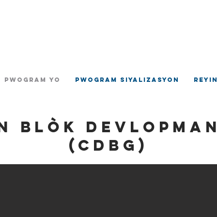
ilaj Hempste
jans Devlopman Komino
Pwogram yo
Pwogram siyalizasyon
Reyi
n Blòk Devlopma
(CDBG)