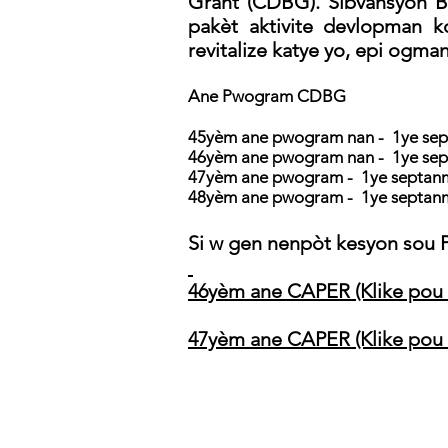
Grant (CDBG). Sibvansyon 
pakèt aktivite devlopman k
revitalize katye yo, epi ogm
Ane Pwogram CDBG
45yèm ane pwogram nan - 1ye sept
46yèm ane pwogram nan - 1ye sept
47yèm ane pwogram - 1ye septanm 
48yèm ane pwogram - 1ye septanm 
Si w gen nenpòt kesyon sou
​
46yèm ane CAPER (Klike pou
47yèm ane CAPER (Klike pou