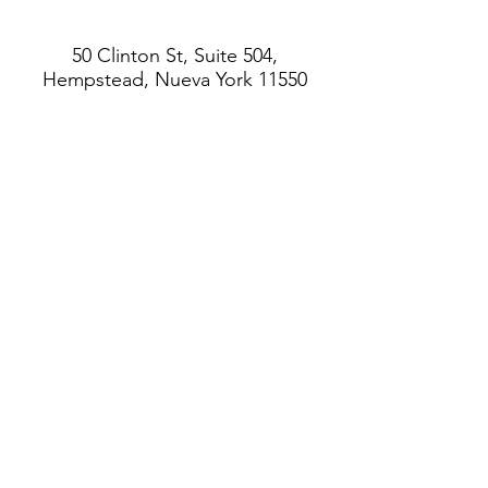
50 Clinton St, Suite 504,
Hempstead, Nueva York 11550
Teléfono
: (516) 485-5737
info@villageofhempsteadcda.org
www.villageofhempsteadcda.org