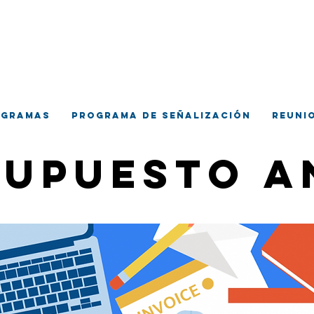
ueblo de Hemp
ia de Desarrollo Comun
ogramas
Programa de Señalización
Reuni
supuesto a