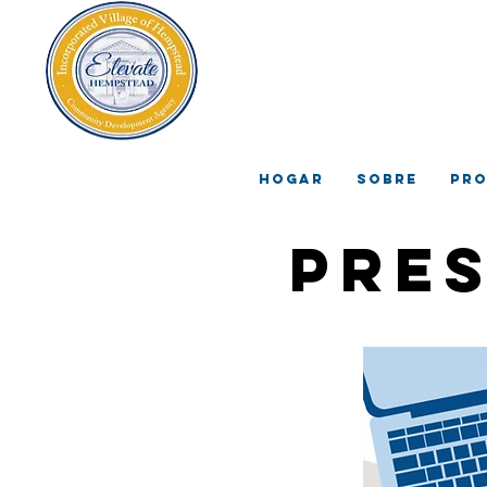
El p
Agenc
Hogar
Sobre
Pr
Pre