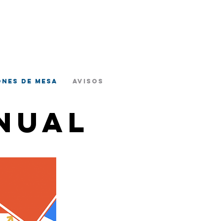
stead
itario
ones de mesa
Avisos
nual