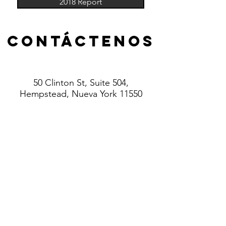
2018 Report
Contáctenos
50 Clinton St, Suite 504,
Hempstead, Nueva York 11550
Teléfono
: (516) 485-5737
info@villageofhempsteadcda.org
www.villageofhempsteadcda.org