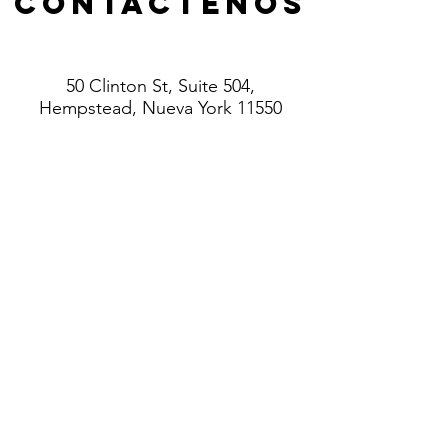
Contáctenos
50 Clinton St, Suite 504,
Hempstead, Nueva York 11550
Teléfono
: (516) 485-5737
info@villageofhempsteadcda.org
www.villageofhempsteadcda.org