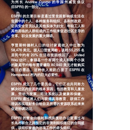
为州长 Andrew Cuomo 的帝国州减贫倡议
(ESPRI) 的一部分。
ESPRI 的主要目标是通过受贫困影响或生活在
贫困中的个人、各种服务和组织、县和州政府、
公共安全官员以及其他实体为妇女、年轻工人和
其他面临的人群组成的工作组来促进社区主导的
变革。职业发展的重大障碍。
亨普斯特德村人口的估计家庭收入中位数为
58,476 美元。据人口普查局称，该村 55,255 名
居民中约有 20% 生活在贫困线以下。 United
Way 估计，拿骚县一个有两个成人和两个小孩
的家庭平均每年需要赚取 80,940 美元才能购买
生活必需品。这种收入差距凸显了 ESPRI 在
Hempstead 村内的巨大必要性。
ESPRI 成立了几个委员会，它们正在共同努力
解决社区内贫困的根本原因，包括教育和儿童发
展、劳动力发展、司法系统以及健康和保健。
ESPRI 通过将人们与获得高等教育、获得工作
培训和实现财务自给自足所需的资源联系起来来
促进协调访问。
ESPRI 的资金由临时和残疾援助办公室通过与
长岛村联合之路指定的非营利组织签订的合同提
供，该组织被选为这项工作的牵头组织。