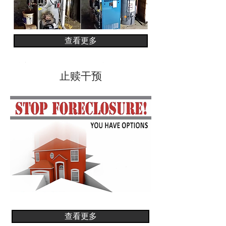
查看更多
亨普斯特德村社区发展局已经启动并扩大了几
项住房计划，以促进社区
稳定
以及为当前和未
止赎干预
来的村庄居民提供长期经济适用房。
查看更多