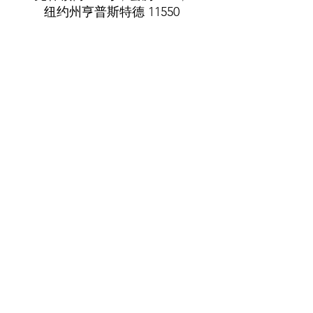
纽约州亨普斯特德 11550
电话
：(516) 485-5737
info@villageofhempsteadcda.org
www.villageofhempsteadcda.org